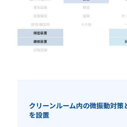
電気設備
騒音
産業機械
磁場
オ
建物/構造物
その他
精密装置
嫌振装置
試験設備
クリーンルーム内の微振動対策
を設置