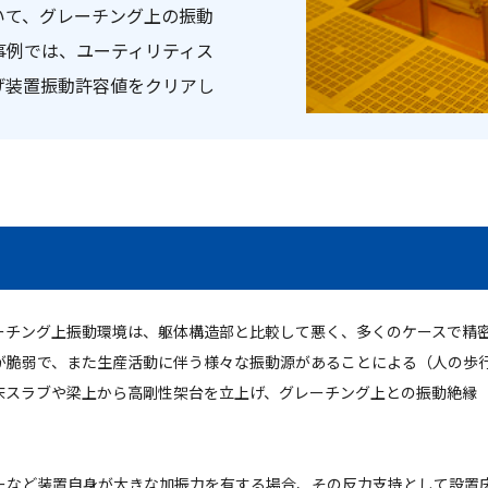
いて、グレーチング上の振動
事例では、ユーティリティス
げ装置振動許容値をクリアし
ーチング上振動環境は、躯体構造部と比較して悪く、多くのケースで精
が脆弱で、また生産活動に伴う様々な振動源があることによる（人の歩
床スラブや梁上から高剛性架台を立上げ、グレーチング上との振動絶縁
ーなど装置自身が大きな加振力を有する場合、その反力支持として設置