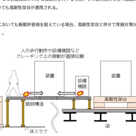
いても高剛性架台が適用される。
においても振動許容値を超えている場合、高剛性架台と併せて除振対策
）。