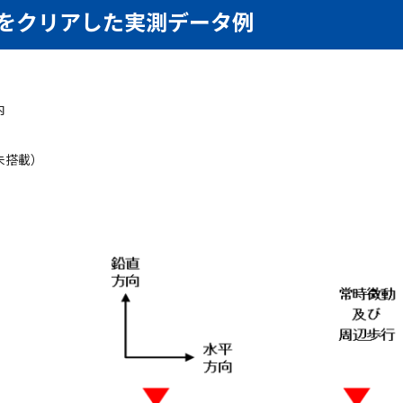
をクリアした実測データ例
内
未搭載）