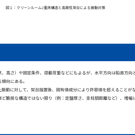
図１：クリーンルーム2重床構造と高剛性架台による振動対策
状、高さ）や固定条件、搭載荷重などにもよるが、水平方向は鉛直方向
る傾向にある。
上振動に対して、架台設置後、固有値成分により許容値を超えることが
ほど脆弱な構造ではない限り（例：定盤厚さ、支柱間距離など）、増幅