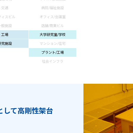
交通
病院/福祉施設
フィスビル
オフィス/会議室
一般施設
店舗/商業ビル
工場
大学研究室/学校
研究施設
マンション/住宅
プラント/工場
社会インフラ
として高剛性架台