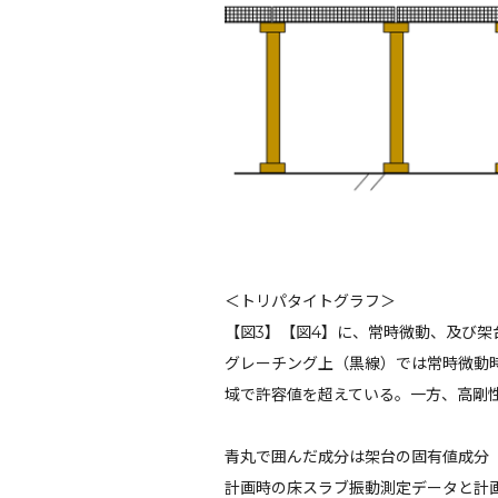
＜トリパタイトグラフ＞
【図3】【図4】に、常時微動、及び
グレーチング上（黒線）では常時微動
域で許容値を超えている。一方、高剛
青丸で囲んだ成分は架台の固有値成分
計画時の床スラブ振動測定データと計