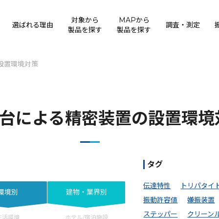
対象から
MAPから
選ばれる理由
調査・測定
製品を探す
製品を探す
設置環境対策
台による精密装置の設置環境
タグ
伝達特性
トリパタイ
環境別
建物・業界別
振動許容値
嫌振装置
ステッパー
クリーン
生活環境
ホテル/宿泊施設