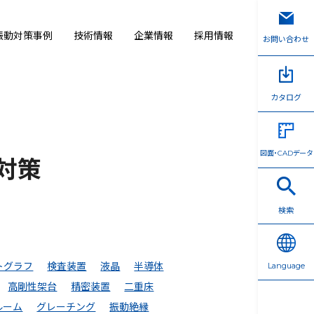
振動対策事例
技術情報
企業情報
採用情報
お問い合わせ
カタログ
図面・CADデータ
対策
検索
トグラフ
検査装置
液晶
半導体
Language
高剛性架台
精密装置
二重床
ルーム
グレーチング
振動絶縁