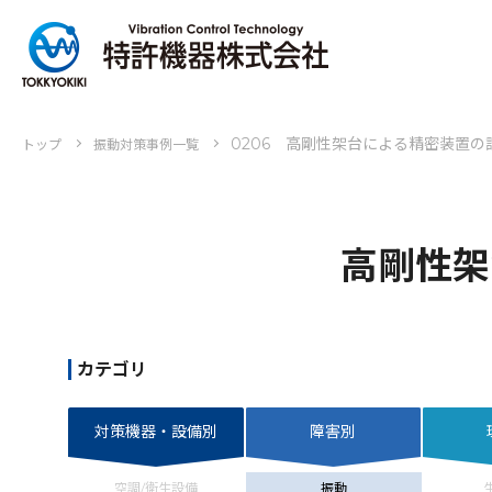
0206 高剛性架台による精密装置の
トップ
振動対策事例一覧
高剛性架
カテゴリ
対策機器・設備別
障害別
空調/衛生設備
振動