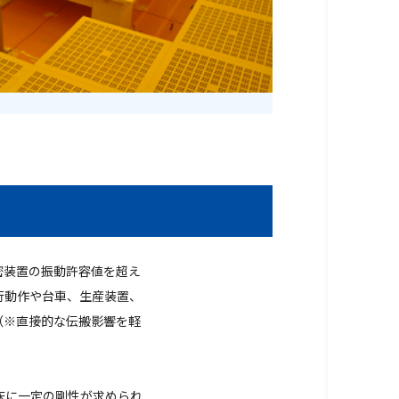
密装置の振動許容値を超え
行動作や台車、生産装置、
（※直接的な伝搬影響を軽
床に一定の剛性が求められ