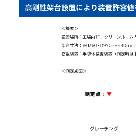
高剛性架台設置により装置許容値
＜概要＞
設置場所：工場内1F、クリーンルーム
架台寸法：W1360×D970×H490mm
搭載装置：半導体検査装置（測定時は
＜測定点図＞