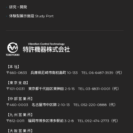
研究・開発
体験型展示施設 Study Port
【本 社】
〒660-0833 兵庫県尼崎市南初島町 10-133
TEL:06-6487-3939（代）
【東 京 支 店】
〒101-0031 東京都千代田区東神田 2-5-15
TEL:03-6831-0001（代）
【中 部 営 業 所】
〒460-0003 名古屋市中区錦 2-10-13
TEL:052-220-0888（代）
【九 州 営 業 所】
〒812-0011 福岡市博多区博多駅前 3-2-8
TEL:092-474-2773（代）
【大 阪 営 業 所】