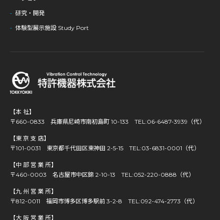
研究・開発
体験型展示施設 Study Port
【本 社】
〒660-0833 兵庫県尼崎市南初島町 10-133
TEL:06-6487-3939（代）
【東 京 支 店】
〒101-0031 東京都千代田区東神田 2-5-15
TEL:03-6831-0001（代）
【中 部 営 業 所】
〒460-0003 名古屋市中区錦 2-10-13
TEL:052-220-0888（代）
【九 州 営 業 所】
〒812-0011 福岡市博多区博多駅前 3-2-8
TEL:092-474-2773（代）
【大 阪 営 業 所】