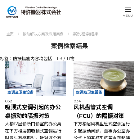
MENU
案例检索结果
主页
振动解决方案及应用案例
案例检索结果
标签：防振措施内容均包括 1-3 / 11物
空调及卫生设备
空调及卫生设备
032
034
吸顶式空调引起的办公
风机盘管式空调
桌振动的隔振对策
（FCU）的隔振对策
大楼12层诊所门诊室的办公桌
下方楼层风机盘管式空调运行
在下方楼层的吸顶式空调运行
引起振动问题，董事办公室办
时发生有感振动。针对这个有
公桌上的茶杯里的茶水荡起涟