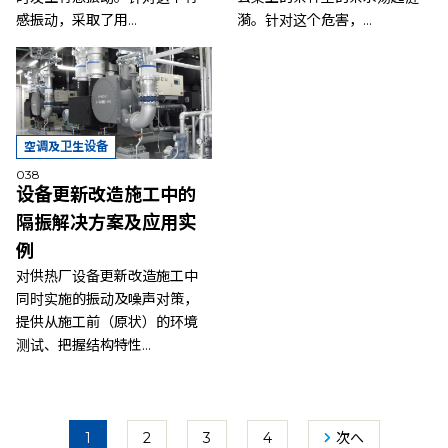
感振动，采取了用...
漪。针对这个危害，...
空调及卫生设备
038
设备更新改造施工中的
隔振解决方案及应用实
例
对供热厂设备更新改造施工中
同时实施的振动及噪声对策，
提供从施工前（原状）的环境
测试、把握结构特性...
1
2
3
4
次へ